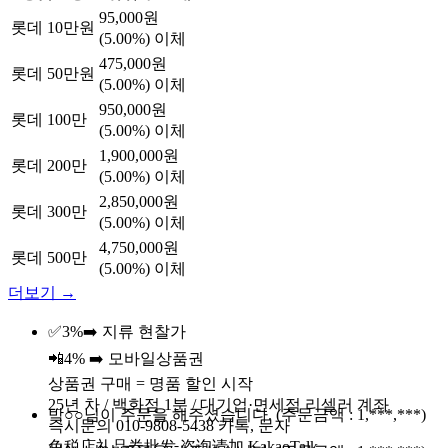
95,000원
롯데 10만원
(5.00%) 이체
475,000원
롯데 50만원
(5.00%) 이체
950,000원
롯데 100만
(5.00%) 이체
1,900,000원
롯데 200만
(5.00%) 이체
2,850,000원
롯데 300만
(5.00%) 이체
4,750,000원
롯데 500만
(5.00%) 이체
더보기 →
✅
3%
➡️ 지류 현찰가
📲
4%
➡️ 모바일상품권
상품권 구매
=
명품 할인
시작
25년 차 / 백화점 1분 / 대기업·면세점 리셀러 계좌
박○○님이 주문을 해주셨습니다.
(주문금액 : 1,***,***)
즉시문의 010-9808-5438 카톡, 문자
免税店礼品券批发 咨询请加 KakaoTalk