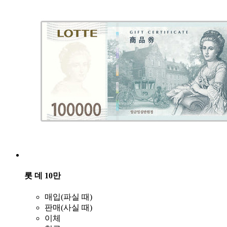
롯 데 10만
매입(파실 때)
판매(사실 때)
이체