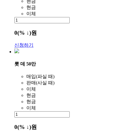
현금
현금
이체
0
(% ↓)
원
신청하기
롯 데 50만
매입(파실 때)
판매(사실 때)
이체
현금
현금
이체
0
(% ↓)
원