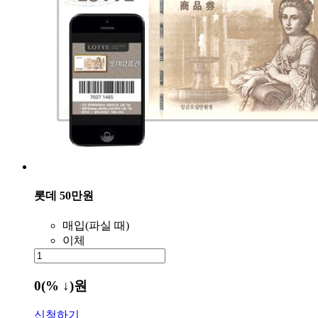
롯데 50만원
매입(파실 때)
이체
0
(% ↓)
원
신청하기