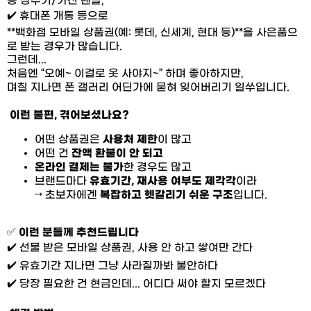
등 정수기/가전 렌탈,
✔️ 휴대폰 개통 등으로
**백화점 모바일 상품권(예: 롯데, 신세계, 현대 등)**을 사은품으
로 받는 경우가 많습니다.
그런데...
처음엔 “오예~ 이걸로 옷 사야지~” 하며 좋아하지만,
며칠 지나면 폰 갤러리 어딘가에 묻혀 잊어버리기 일쑤입니다.
이런 불편, 겪어보셨나요?
어떤 상품권은
사용처 제한
이 많고
어떤 건
잔액 환불이 안 되고
온라인 결제는 불가
한 경우도 많고
브랜드마다
유효기간, 재사용 여부도 제각각
이라
→ 초보자에겐
복잡하고 헷갈리기 쉬운 구조
입니다.
✅
이런 분들께 추천드립니다
✔️ 선물 받은 모바일 상품권, 사용 안 하고 쌓여만 간다
✔️ 유효기간 지나면 그냥 사라질까봐 불안하다
✔️ 당장 필요한 건 현금인데... 어디다 써야 할지 모르겠다